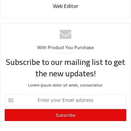
Web Editor
With Product You Purchase
Subscribe to our mailing list to get
the new updates!
Lorem ipsum dolor sit amet, consectetur.
E
n
t
e
r
y