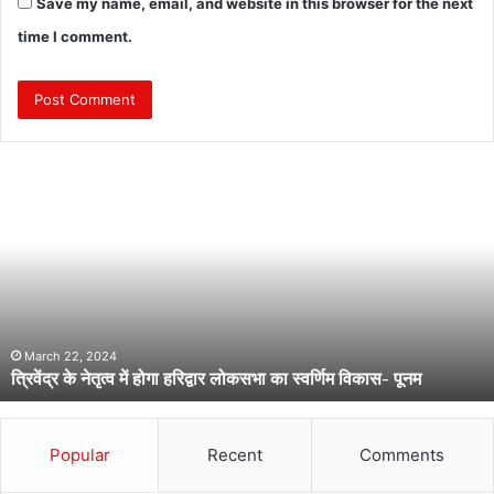
Save my name, email, and website in this browser for the next
time I comment.
त्रि
वें
द्र
के
ने
तृ
त्व
में
हो
March 22, 2024
त्रिवेंद्र के नेतृत्व में होगा हरिद्वार लोकसभा का स्वर्णिम विकास- पूनम
गा
ह
रि
द्वा
Popular
Recent
Comments
र