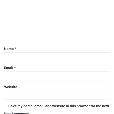
o
m
m
e
n
t
Name
*
*
Email
*
Website
Save my name, email, and website in this browser for the next
time I comment.