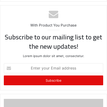
With Product You Purchase
Subscribe to our mailing list to get
the new updates!
Lorem ipsum dolor sit amet, consectetur.
E
n
t
e
r
y
o
u
r