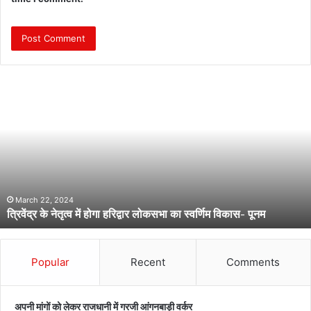
त्रि
वें
द्र
के
ने
तृ
त्व
में
हो
March 22, 2024
त्रिवेंद्र के नेतृत्व में होगा हरिद्वार लोकसभा का स्वर्णिम विकास- पूनम
गा
ह
रि
द्वा
Popular
Recent
Comments
र
लो
क
अपनी मांगों को लेकर राजधानी में गरजी आंगनबाड़ी वर्कर