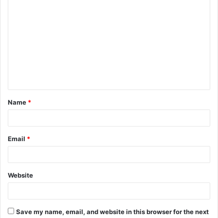
C
o
m
m
e
n
t
Name
*
*
Email
*
Website
Save my name, email, and website in this browser for the next