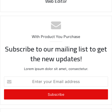
Web Editor
With Product You Purchase
Subscribe to our mailing list to get
the new updates!
Lorem ipsum dolor sit amet, consectetur.
E
n
t
e
r
y
o