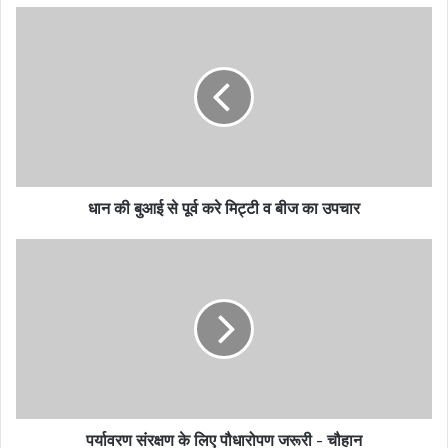
u
r
E
m
a
i
l
a
d
धान की बुआई से पूर्व करे मिट्टी व बीज का उपचार
d
r
e
s
s
पर्यावरण संरक्षण के लिए पौधारोपण जरूरी - चौहान