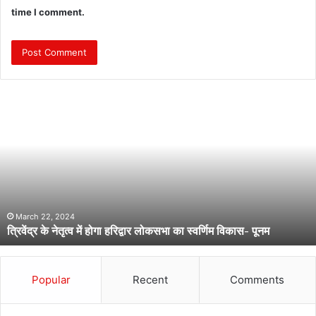
time I comment.
त्रि
वें
द्र
के
ने
तृ
त्व
में
हो
March 22, 2024
त्रिवेंद्र के नेतृत्व में होगा हरिद्वार लोकसभा का स्वर्णिम विकास- पूनम
गा
ह
रि
द्वा
Popular
Recent
Comments
र
लो