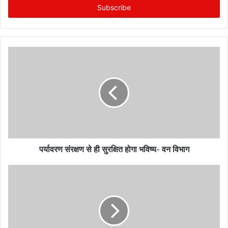
e
r
y
o
u
r
E
m
a
i
l
a
d
पर्यावरण संरक्षण से ही सुरक्षित होगा भविष्य- वन विभाग
d
r
e
s
s