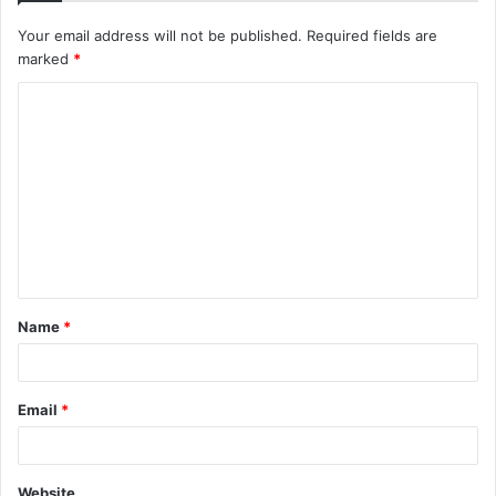
Your email address will not be published.
Required fields are
marked
*
C
o
m
m
e
n
t
Name
*
*
Email
*
Website