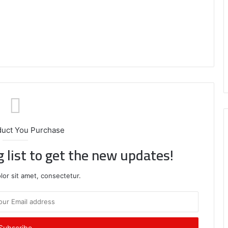
र्क
क
र
-
पू
न
म
duct You Purchase
g list to get the new updates!
or sit amet, consectetur.