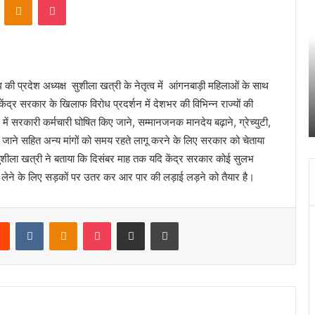
प
वें
नी
द्
मां
क
गों
ने
को
तृ
ले
त्
 की प्रदेश अध्यक्ष सुशीला खत्री के नेतृत्व में आंगनबाड़ी महिलाओं के साथ
क
में
ेंद्र सरकार के खिलाफ विरोध प्रदर्शन में देशभर की विभिन्न राज्यों की
February 15, 2024
र
ह
अपनी मांगों को लेकर राजधानी में गरजी आंगनबाड़ी वर्कर
शन में सरकारी कर्मचारी घोषित किए जाने, सम्मानजनक मानदेय बढ़ाने, ग्रेच्युटी,
रा
ग
ज
ह
ा जाने सहित अन्य मांगों को समय रहते लागू करने के लिए सरकार को चेताया
धा
र
ुशीला खत्री ने बताया कि दिसंबर माह तक यदि केंद्र सरकार कोई सुलभ
नी
द्व
 लेने के लिए सड़कों पर उतर कर आर पार की लड़ाई लड़ने को तैयार है।
में
र
ग
ल
र
Reddit
VKontakte
Odnoklassniki
Pocket
Share via Email
Print
जी
आं
भ
ग
क
न
स्
बा
र्ण
ड़ी
म
व
व