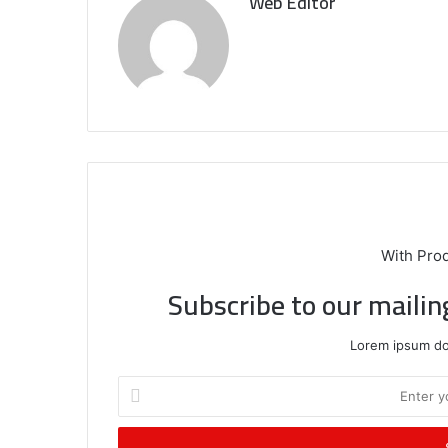
Web Editor
With Pro
Subscribe to our mailin
Lorem ipsum dol
E
n
t