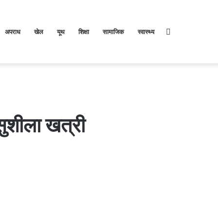
अपराध
खेल
यूथ
शिक्षा
सामाजिक
स्वास्थ्य
Search
for
 सुशीला खत्री
रि
1