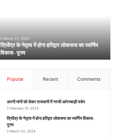
5
र
फ
े
र
व
री
व
को
March 22, 2024
स
त्रिवेंद्र के नेतृत्व में होगा हरिद्वार लोकसभा का स्वर्णिम
February 13,
ो
चि
विकास- पूनम
15 फरवरी को
ा
वा
ल
ि
य
ा
कू
Popular
Recent
Comments
च
ो
क
क
रें
स
गी
अपनी मांगों को लेकर राजधानी में गरजी आंगनबाड़ी वर्कर
ा
आं
February 15, 2024
ा
ग
त्रिवेंद्र के नेतृत्व में होगा हरिद्वार लोकसभा का स्वर्णिम विकास-
व
न
पूनम
ि
वा
ड़ी
March 22, 2024
ि
का