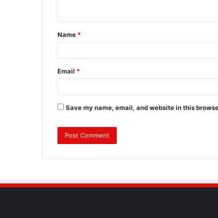
n
t
Name
*
*
Email
*
Save my name, email, and website in this browse