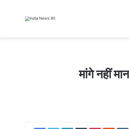
मांगे नहीं म
इ
Facebook
Twitter
LinkedIn
Tumblr
Pinterest
Reddit
VK