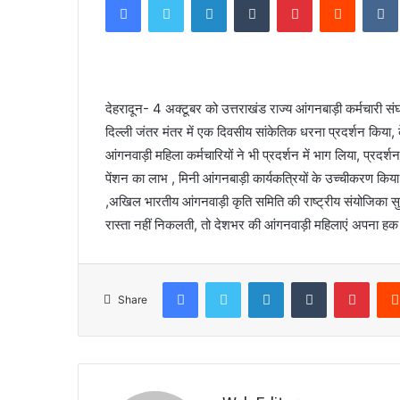
न
क्षे
त्रों
में
2
दि
देहरादून- 4 अक्टूबर को उत्तराखंड राज्य आंगनबाड़ी कर्मचारी संघ
न
दिल्ली जंतर मंतर में एक दिवसीय सांकेतिक धरना प्रदर्शन किया, क
December 7, 2023
बं
इन क्षेत्रों में 2 दिन बंद रहेंगे स्कूल
आंगनवाड़ी महिला कर्मचारियों ने भी प्रदर्शन में भाग लिया, प्रदर्
द
र
पेंशन का लाभ , मिनी आंगनबाड़ी कार्यकत्रियों के उच्चीकरण किय
हें
,अखिल भारतीय आंगनवाड़ी कृति समिति की राष्ट्रीय संयोजिका स
गे
रास्ता नहीं निकलती, तो देशभर की आंगनवाड़ी महिलाएं अपना हक
स्कू
ल
Facebook
Twitter
LinkedIn
Tumblr
Pinterest
Share