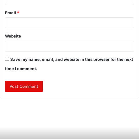
Email
*
Website
Save my name, email, and website in this browser for the next
time I comment.
त्रि
वें
द्र
के
ने
तृ