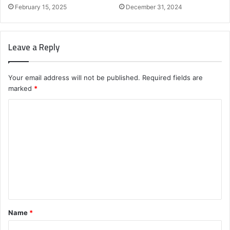
February 15, 2025
December 31, 2024
Leave a Reply
Your email address will not be published.
Required fields are
marked
*
C
o
m
m
e
n
t
Name
*
*