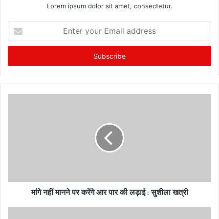
Lorem ipsum dolor sit amet, consectetur.
E
n
t
e
r
y
o
u
r
E
m
a
i
l
a
d
मांगे नहीं मानने पर करेंगे आर पार की लड़ाई : सुशीला खत्री
d
r
e