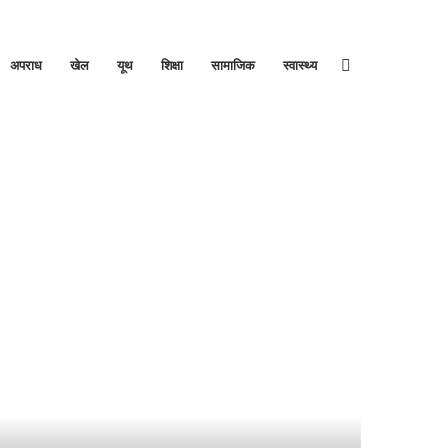
अपराध
खेल
यूथ
शिक्षा
सामाजिक
स्वास्थ्य
Search
for
रि
1
5
र
फ
े
र
व