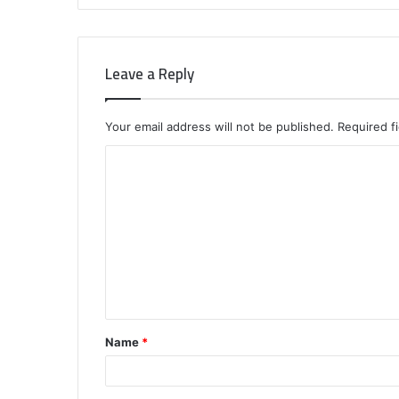
Leave a Reply
Your email address will not be published.
Required f
C
o
m
m
e
n
t
Name
*
*