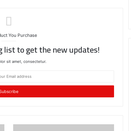
पू
न
म
duct You Purchase
g list to get the new updates!
or sit amet, consectetur.