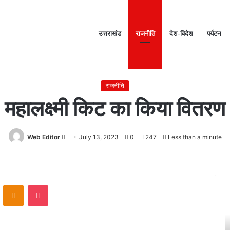
उत्तराखंड
राजनीति
देश-विदेश
पर्यटन
Home
/
राजनीति
/
महालक्ष्मी किट का किया वितरण
राजनीति
महालक्ष्मी किट का किया वितरण
Web Editor
Send
July 13, 2023
0
247
Less than a minute
an
email
अ
त्
ontakte
Odnoklassniki
Pocket
प
वें
नी
द्
मां
क
गों
ने