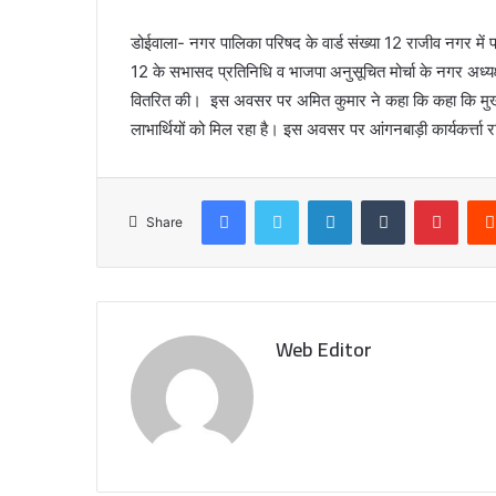
2
दि
डोईवाला- नगर पालिका परिषद के वार्ड संख्या 12 राजीव नगर में प
न
12 के सभासद प्रतिनिधि व भाजपा अनुसूचित मोर्चा के नगर अध्यक्ष
December 7, 2023
बं
इन क्षेत्रों में 2 दिन बंद रहेंगे स्कूल
वितरित की। इस अवसर पर अमित कुमार ने कहा कि कहा कि मुख्यम
द
र
लाभार्थियों को मिल रहा है। इस अवसर पर आंगनबाड़ी कार्यकर्त्ता
हें
गे
स्कू
Facebook
Twitter
LinkedIn
Tumblr
Pinterest
ल
Share
Web Editor