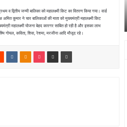
को
तृ
ले
त्
्रथम व द्वितीय जन्मी बालिका को महालक्ष्मी किट का वितरण किया गया। वार्ड
क
में
 अमित कुमार ने चार बालिकाओं की माता को मुख्यमंत्री महालक्ष्मी किट
February 15, 2024
र
ह
अपनी मांगों को लेकर राजधानी में गरजी आंगनबाड़ी वर्कर
ंत्री महालक्ष्मी योजना बेहद कारगर साबित हो रही है और इसका लाभ
रा
ग
ज
ह
 रश्मि गोयल, कविता, शिवा, रेशमा, मरजीना आदि मौजूद रहे।
धा
र
नी
द्व
में
र
Reddit
VKontakte
Odnoklassniki
Pocket
Share via Email
Print
ग
ल
र
जी
आं
भ
ग
क
न
स्
बा
र्ण
ड़ी
म
व
व
र्क
क
र
-