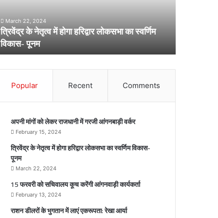
री
व
को
March 22, 2024
स
त्रिवेंद्र के नेतृत्व में होगा हरिद्वार लोकसभा का स्वर्णिम
February 13,
ो
चि
विकास- पूनम
15 फरवरी को
ा
वा
ल
ि
य
ा
कू
Popular
Recent
Comments
च
ो
क
क
रें
स
गी
अपनी मांगों को लेकर राजधानी में गरजी आंगनबाड़ी वर्कर
ा
आं
February 15, 2024
ा
ग
त्रिवेंद्र के नेतृत्व में होगा हरिद्वार लोकसभा का स्वर्णिम विकास-
व
न
पूनम
ि
वा
ड़ी
March 22, 2024
ि
का
15 फरवरी को सचिवालय कूच करेंगी आंगनवाड़ी कार्यकर्ता
ा
र्य
February 13, 2024
स
क
र्ता
राशन डीलरों के भुगतान में लाएं एकरूपता: रेखा आर्या