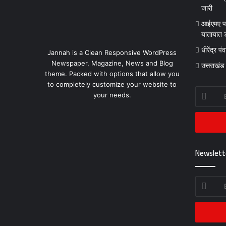
जारी
आईएमए पा
यातायात ड
धीरेंद्र प
Jannah is a Clean Responsive WordPress
Newspaper, Magazine, News and Blog
उत्तराखंड
theme. Packed with options that allow you
to completely customize your website to
Enter
your needs.
your
Email
address
Newslett
Enter
your
Email
address