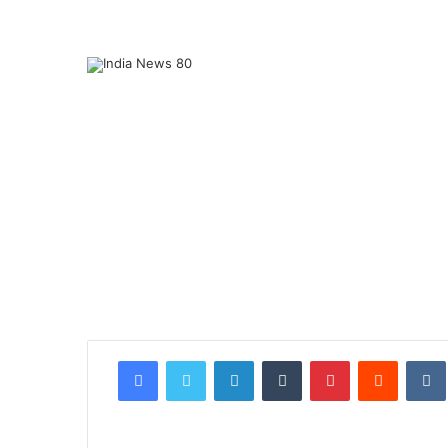
इ
Facebook
Twitter
LinkedIn
Tumblr
Pinterest
Reddit
VK
न
क्षे
त्रों
में