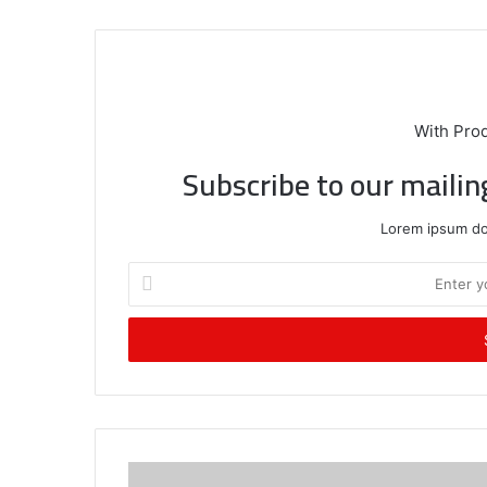
With Pro
Subscribe to our mailin
Lorem ipsum dol
E
n
t
e
r
y
o
u
r
E