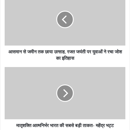
r
E
m
a
i
l
a
d
आसमान से जमीन तक छाया उत्साह, रजत जयंती पर युवाओं ने रचा जोश
d
का इतिहास
r
e
s
s
मातृशक्ति आत्मनिर्भर भारत की सबसे बड़ी ताकत- महेंद्र भट्ट