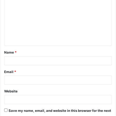
o
m
m
e
n
t
Name
*
*
Email
*
Website
Save my name, email, and website in this browser for the next