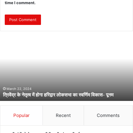
time I comment.
त्रि
वें
द्र
के
ने
तृ
त्व
में
हो
March 22, 2024
त्रिवेंद्र के नेतृत्व में होगा हरिद्वार लोकसभा का स्वर्णिम विकास- पूनम
गा
ह
रि
द्वा
Popular
Recent
Comments
र
लो
क