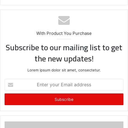
With Product You Purchase
Subscribe to our mailing list to get
the new updates!
Lorem ipsum dolor sit amet, consectetur.
E
n
t
e
r
y
o
u