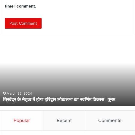
time I comment.
त्रि
वें
द्र
के
ने
तृ
त्व
में
हो
March 22, 2024
त्रिवेंद्र के नेतृत्व में होगा हरिद्वार लोकसभा का स्वर्णिम विकास- पूनम
गा
ह
रि
द्वा
Popular
Recent
Comments
र
लो