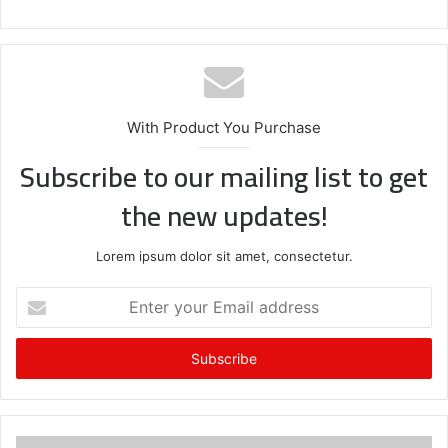
With Product You Purchase
Subscribe to our mailing list to get
the new updates!
Lorem ipsum dolor sit amet, consectetur.
E
n
t
e
r
y
o
u