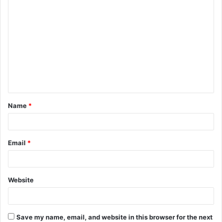
C
o
m
m
e
n
t
Name
*
*
Email
*
Website
Save my name, email, and website in this browser for the next