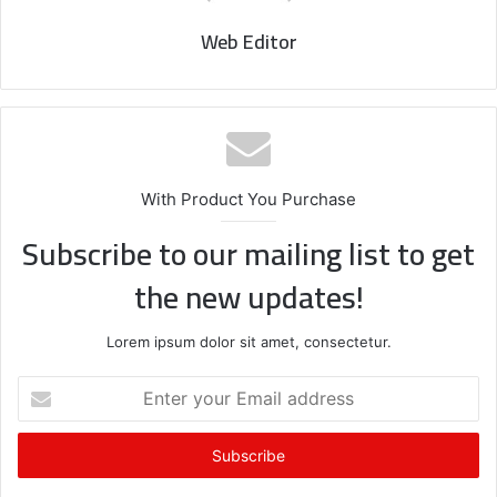
Web Editor
With Product You Purchase
Subscribe to our mailing list to get
the new updates!
Lorem ipsum dolor sit amet, consectetur.
E
n
t
e
r