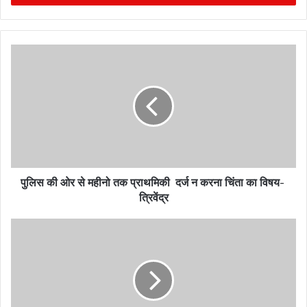
r
y
o
u
r
E
m
a
i
l
a
d
पुलिस की ओर से महीनो तक प्राथमिकी दर्ज न करना चिंता का विषय-
d
त्रिवेंद्र
r
e
s
s