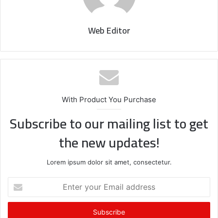
Web Editor
With Product You Purchase
Subscribe to our mailing list to get
the new updates!
Lorem ipsum dolor sit amet, consectetur.
E
n
t
e