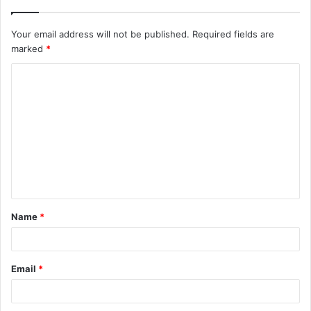
Your email address will not be published.
Required fields are
marked
*
C
o
m
m
e
n
t
Name
*
*
Email
*