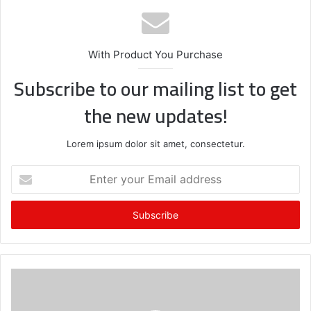
With Product You Purchase
Subscribe to our mailing list to get
the new updates!
Lorem ipsum dolor sit amet, consectetur.
E
n
t
e
r
y
o
u
r
E