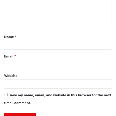
m
e
n
t
Name
*
*
Email
*
Website
Save my name, email, and website in this browser for the next
time I comment.