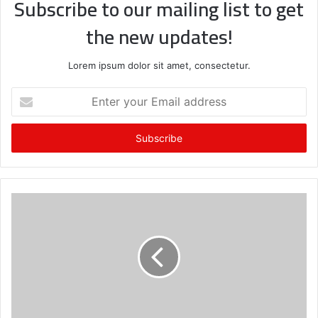
Subscribe to our mailing list to get
the new updates!
Lorem ipsum dolor sit amet, consectetur.
E
n
t
e
r
y
o
u
r
E
m
a
i
l
a