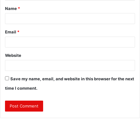
t
Name
*
*
Email
*
Website
Save my name, email, and website in this browser for the next
time I comment.
त्रि
वें
द्र