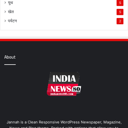
यूथ
5
खेल
5
पर्यटन
2
About
Jannah is a Clean Responsive WordPress Newspaper, Magazine,