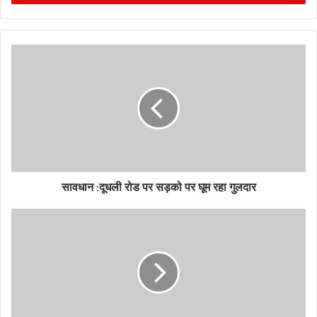
r
y
o
u
r
E
m
a
i
l
a
d
सावधान :दूधली रोड पर सड़को पर घूम रहा गुलदार
d
r
e
s
s