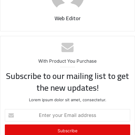
Web Editor
With Product You Purchase
Subscribe to our mailing list to get
the new updates!
Lorem ipsum dolor sit amet, consectetur.
E
n
t
e