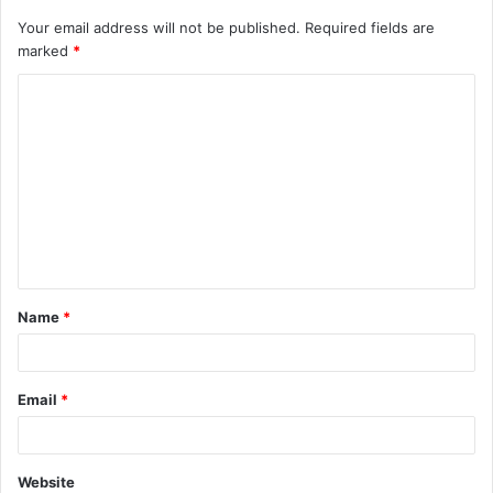
Your email address will not be published.
Required fields are
marked
*
C
o
m
m
e
n
t
Name
*
*
Email
*
Website