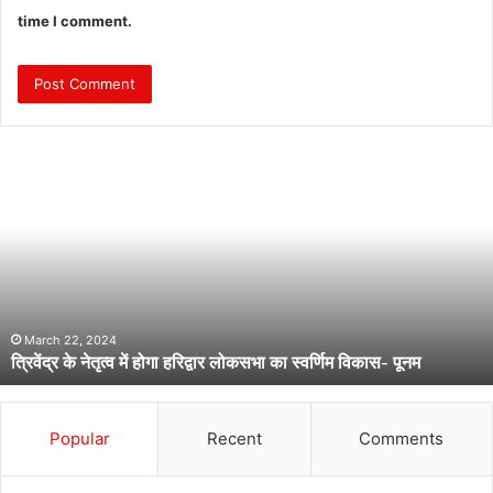
time I comment.
त्रि
वें
द्र
के
ने
तृ
त्व
में
हो
March 22, 2024
त्रिवेंद्र के नेतृत्व में होगा हरिद्वार लोकसभा का स्वर्णिम विकास- पूनम
गा
ह
रि
द्वा
Popular
Recent
Comments
र
लो