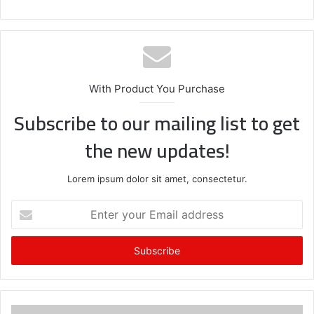
With Product You Purchase
Subscribe to our mailing list to get
the new updates!
Lorem ipsum dolor sit amet, consectetur.
E
n
t
e
r
y
o
u