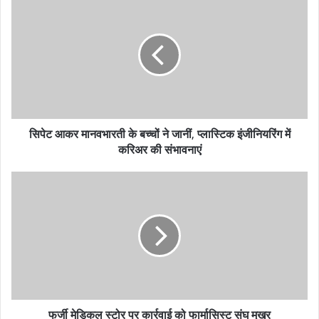
r
E
m
a
i
l
a
d
सिपेट आकर मानवभारती के बच्चों ने जानीं, प्लास्टिक इंजीनियरिंग में
d
करिअर की संभावनाएं
r
e
s
s
फर्जी मेडिकल स्टोर पर कार्रवाई को फार्मासिस्ट संघ मुखर