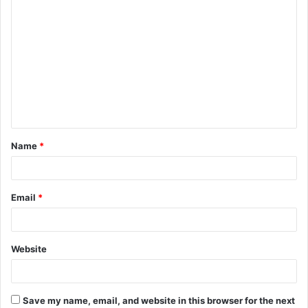
C
o
m
m
e
n
t
Name
*
*
Email
*
Website
Save my name, email, and website in this browser for the next