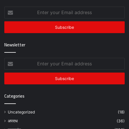
Enter
your
Email
address
Newsletter
Enter
your
Email
address
Categories
Uncategorized
(18)
अपराध
(36)