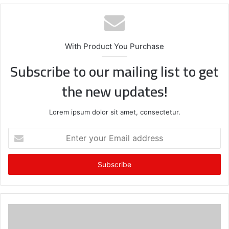
With Product You Purchase
Subscribe to our mailing list to get
the new updates!
Lorem ipsum dolor sit amet, consectetur.
E
n
t
e
r
y
o
u
r