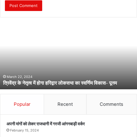
त्रि
वें
द्र
के
ने
तृ
त्व
में
हो
March 22, 2024
त्रिवेंद्र के नेतृत्व में होगा हरिद्वार लोकसभा का स्वर्णिम विकास- पूनम
गा
ह
रि
द्वा
Popular
Recent
Comments
र
लो
क
अपनी मांगों को लेकर राजधानी में गरजी आंगनबाड़ी वर्कर
स
February 15, 2024
भा