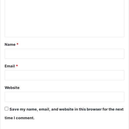
m
m
e
n
t
Name
*
*
Email
*
Website
Save my name, email, and website in this browser for the next
time I comment.