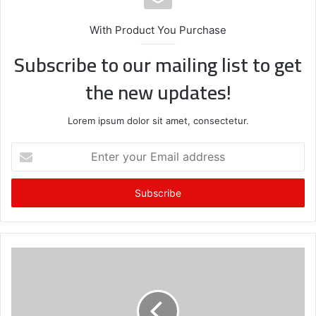
With Product You Purchase
Subscribe to our mailing list to get
the new updates!
Lorem ipsum dolor sit amet, consectetur.
E
n
t
e
r
y
o
u
r
E
m
a