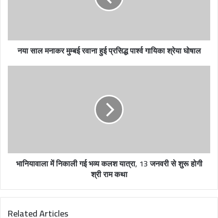
i
l
a
d
नया साल मनाकर मुम्बई रवाना हुई प्रसिद्ध पार्श्व गायिका श्रेया घोषाल
d
r
e
s
s
भानियावाला में निकाली गई भव्य कलश यात्रा, 13 जनवरी से शुरू होगी
श्री राम कथा
Related Articles