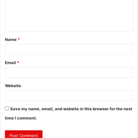
m
e
n
t
Name
*
*
Email
*
Website
Save my name, email, and website in this browser for the next
time I comment.