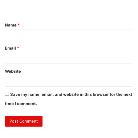
n
t
Name
*
*
Email
*
Website
Save my name, email, and website in this browser for the next
time I comment.