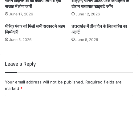
राशन विक्रेताओं का बकाया लाभांश एक
आईएमए पासिंग आउट परेड कार्यक्रम के
सप्ताह में होगा जारी
दौरान यातायात डाइवर्ट प्लॉन
June 17, 2026
June 12, 2026
धीरेंद्र पंवार को मिली धामी सरकार मे अहम
उत्तराखंड में तीन दिन के लिए बारिश का
जिम्मेदारी
अलर्ट
June 5, 2026
June 5, 2026
Leave a Reply
Your email address will not be published.
Required fields are
marked
*
C
o
m
m
e