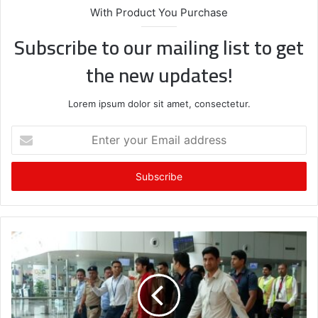
With Product You Purchase
Subscribe to our mailing list to get
the new updates!
Lorem ipsum dolor sit amet, consectetur.
E
n
t
e
r
y
o
u
r
E
m
a
i