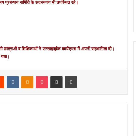
लय प्रबन्धन समिति के सदस्यगण भी उपस्थित रहे।
पू
न
म
भी छात्राओं व शिक्षिकाओं ने उत्साहपूर्वक कार्यक्रम में अपनी सहभागिता दी।
ा गया।
Reddit
VKontakte
Odnoklassniki
Pocket
Share via Email
Print