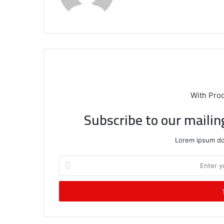
With Pro
Subscribe to our mailin
Lorem ipsum dol
E
n
t
e
r
y
o