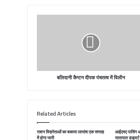
u
r
E
m
a
i
l
a
d
d
r
बलिदानी कैप्टन दीपक पंचतत्व में विलीन
e
s
s
Related Articles
राशन विक्रेताओं का बकाया लाभांश एक सप्ताह
आईएमए पासिंग आ
में होगा जारी
यातायात डाइवर्ट 