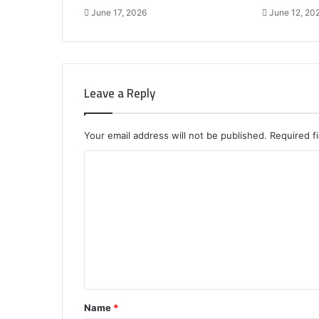
June 17, 2026
June 12, 20
Leave a Reply
Your email address will not be published.
Required f
C
o
m
m
e
n
t
Name
*
*