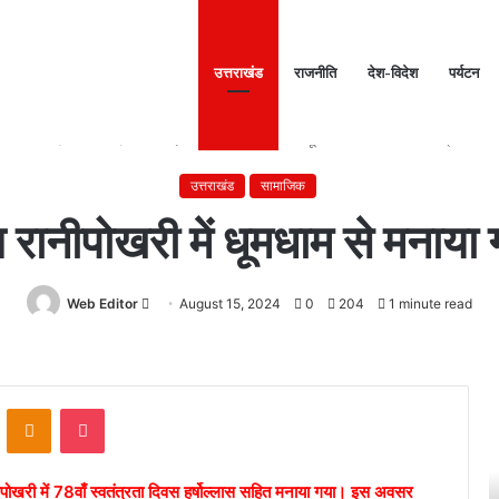
उत्तराखंड
राजनीति
देश-विदेश
पर्यटन
Home
/
उत्तराखंड
/
बालिका इंटर कॉलेज रानीपोखरी में धूमधाम से मनाया गया स्वतंत्रता दिवस
उत्तराखंड
सामाजिक
रानीपोखरी में धूमधाम से मनाया 
Web Editor
Send
August 15, 2024
0
204
1 minute read
an
email
अ
त्
ontakte
Odnoklassniki
Pocket
प
वें
नी
द्
मां
क
ोखरी में 78वाँ स्वतंत्रता दिवस हर्षोल्लास सहित मनाया गया। इस अवसर
गों
ने