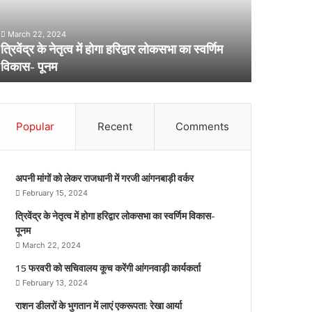
री
व
को
March 22, 2024
स
त्रिवेंद्र के नेतृत्व में होगा हरिद्वार लोकसभा का स्वर्णिम
February 13,
ो
चि
विकास- पूनम
15 फरवरी को
ा
वा
ल
ि
य
ा
कू
Popular
Recent
Comments
च
ो
क
क
रें
स
गी
अपनी मांगों को लेकर राजधानी में गरजी आंगनबाड़ी वर्कर
ा
आं
February 15, 2024
ा
ग
त्रिवेंद्र के नेतृत्व में होगा हरिद्वार लोकसभा का स्वर्णिम विकास-
व
न
पूनम
ि
वा
ड़ी
March 22, 2024
ि
का
15 फरवरी को सचिवालय कूच करेंगी आंगनवाड़ी कार्यकर्ता
ा
र्य
February 13, 2024
स
क
र्ता
राशन डीलरों के भुगतान में लाएं एकरूपता: रेखा आर्या