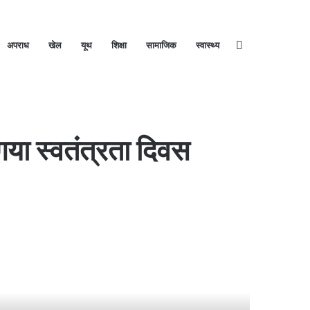
अपराध
खेल
यूथ
शिक्षा
सामाजिक
स्वास्थ्य
Search
गया स्वतंत्रता दिवस
for
रि
1
5
र
फ
े
र
व