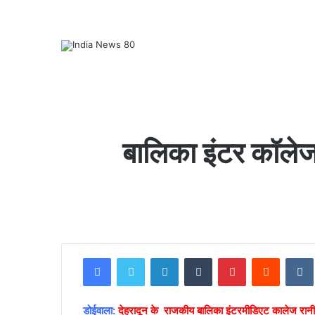
बालिका इंटर कॉलेज 
इ
Facebook
Twitter
LinkedIn
Tumblr
Pinterest
Reddit
VK
न
क्षे
त्रों
डोईवाला:
में
देहरादून के राजकीय बालिका इंटरमीडिएट कालेज रानीप