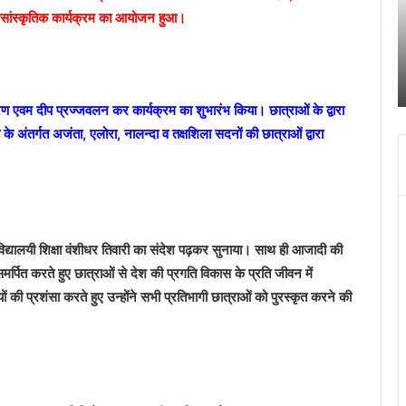
को
तृ
रंग सांस्कृतिक कार्यक्रम का आयोजन हुआ।
ले
त्
क
में
February 15, 2024
र
ह
अपनी मांगों को लेकर राजधानी में गरजी आंगनबाड़ी वर्कर
रा
ग
ज
ह
रण एवम दीप प्रज्जवलन कर कार्यक्रम का शुभारंभ किया। छात्राओं के द्वारा
धा
र
 के अंतर्गत अजंता, एलोरा, नालन्दा व तक्षशिला सदनों की छात्राओं द्वारा
नी
द्व
में
र
ग
ल
र
जी
आं
भ
क विद्यालयी शिक्षा वंशीधर तिवारी का संदेश पढ़कर सुनाया। साथ ही आजादी की
ग
क
 समर्पित करते हुए छात्राओं से देश की प्रगति विकास के प्रति जीवन में
न
स्
यों की प्रशंसा करते हुए उन्होंने सभी प्रतिभागी छात्राओं को पुरस्कृत करने की
बा
र्ण
ड़ी
म
व
व
र्क
क
र
-