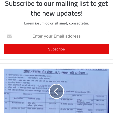
Subscribe to our mailing list to get
the new updates!
Lorem ipsum dolor sit amet, consectetur.
E
n
t
e
r
y
o
u
r
E
m
a
i
l
a