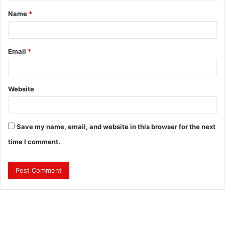
t
Name
*
*
Email
*
Website
Save my name, email, and website in this browser for the next
time I comment.
त्रि
वें
द्र