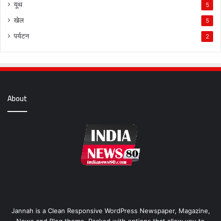
यूथ
5
खेल
5
पर्यटन
2
About
Jannah is a Clean Responsive WordPress Newspaper, Magazine,